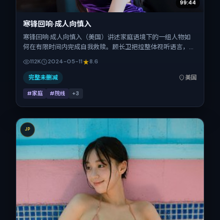
99:44
寒锋回响·成人向慎入
寒锋回响·成人向慎入（美国）讲述家庭语境下的一组人物如
何在有限时间内完成自我救赎。顾长卫把控整体视听语言，易
烊千玺、胡歌、咏梅、王凯、廖凡的表演层次丰富。影片定于
112K
2024-05-11
8.6
2024-05-11 起陆续登陆院线与网络平台，春季档公映，片长
148分钟。
完整未删减
美国
#家庭
#院线
+
3
JP