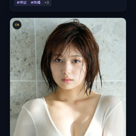
#传记
#热播
+
3
CN