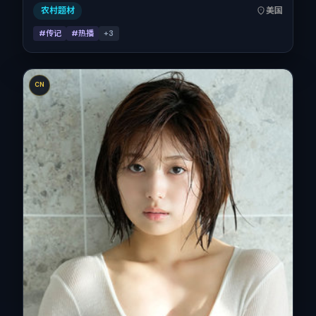
喜欢强情节与细腻表演的观众。
农村题材
美国
#传记
#热播
+
3
CN