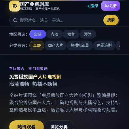
国产免费剧库
影
登录
注册
臻彩高清 · 国产热播一站直达
搜索
地区筛选：
全部
内地
港台
海外
分类筛选：
全部
国产大片
热播电视剧
免费追剧
高清
免费播放国产大片电视剧
-
国产
正版聚合 · 零门槛追剧
免费播放国产大片电视剧
高清流畅 · 热播不断档
全站片源围绕「
免费播放国产大片电视剧
」整编呈现：
聚合院线级国产大片、口碑电视剧与热播综艺，支持标
签筛选与榜单直达，适合客厅大屏与移动端随时观看。
随机观看
浏览分类