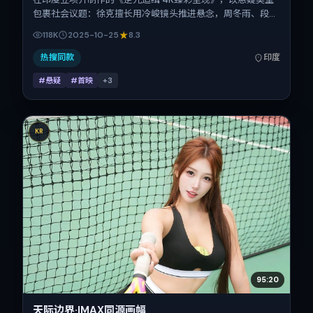
包裹社会议题：徐克擅长用冷峻镜头推进悬念，周冬雨、段奕
宏、倪妮、木村拓哉、杨紫、任素汐的对手戏为看点之一。上
118K
2025-10-25
8.3
映时间：2025-10-25；片长92分钟；适合关注现实质感与类
型片结构的观众。
热搜同款
印度
#悬疑
#首映
+
3
KR
95:20
天际边界·IMAX同源画幅