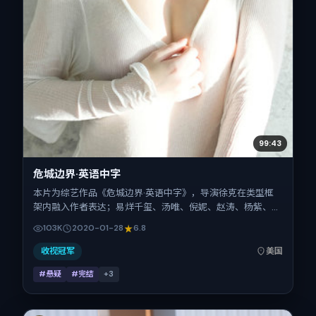
99:43
危城边界·英语中字
本片为综艺作品《危城边界·英语中字》，导演徐克在类型框
架内融入作者表达；易烊千玺、汤唯、倪妮、赵涛、杨紫、长
泽雅美在片中承担多重关系线。故事类型为悬疑，主拍摄地与
103K
2020-01-28
6.8
出品背景为美国。上映时间 2020年1月28日（公映登记日
2020-01-28），全片165分钟，节奏张弛有度。
收视冠军
美国
#悬疑
#完结
+
3