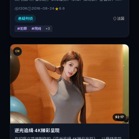
在片中承担多重关系线。故事类型为犯罪，主拍摄地与出品背
120K
2016-08-24
6.6
景为法国。上映时间 2016年8月24日（公映登记日 2016-
08-24），全片123分钟，节奏张弛有度。
悬疑刑侦
法国
#犯罪
#院线
+
3
CN
92:17
逆光追缉·4K臻彩呈现
在印度立项并制作的《逆光追缉·4K臻彩呈现》，以悬疑类型