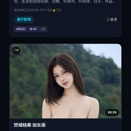
导。主演包括桂纶镁、沈腾、刘昊然、刘诗诗、白宇。作品主
要在中国香港取景与发行，2024年暑期档与观众见面，首映
114K
2024-07-02
7.2
日期 2024-07-02，正片时长111分钟。
客厅影院
香港
#科幻
#4K
+
3
TW
99:55
焚城档案·加长版