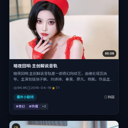
95:08
暗夜回响·主创解说音轨
暗夜回响·主创解说音轨是一部奇幻向综艺，由维伦纽瓦执
导。主演包括张子枫、刘诗诗、秦昊、廖凡、杨紫。作品主要
在韩国取景与发行，2016年春季档与观众见面，首映日期
96.8K
2016-04-19
7.1
2016-04-19，正片时长95分钟。
番外小剧场
韩国
#奇幻
#热播
+
3
CN