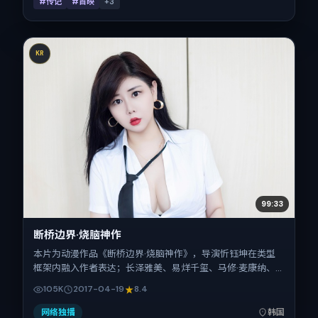
#传记
#首映
+
3
KR
99:33
断桥边界·烧脑神作
本片为动漫作品《断桥边界·烧脑神作》，导演忻钰坤在类型
框架内融入作者表达；长泽雅美、易烊千玺、马修·麦康纳、
柯震东、郑秀文、松坂桃李在片中承担多重关系线。故事类型
105K
2017-04-19
8.4
为喜剧，主拍摄地与出品背景为韩国。上映时间 2017年4月19
日（公映登记日 2017-04-19），全片144分钟，节奏张弛有
网络独播
韩国