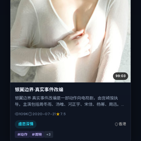
99:03
银翼边界·真实事件改编
银翼边界·真实事件改编是一部动作向电视剧，由宫崎骏执
导。主演包括周冬雨、汤唯、河正宇、宋佳、杨幂、周迅。作
品主要在中国香港取景与发行，2020年暑期档与观众见面，
109K
2020-07-21
7.5
首映日期 2020-07-21，正片时长140分钟。
虐恋深情
香港
#动作
#首映
+
3