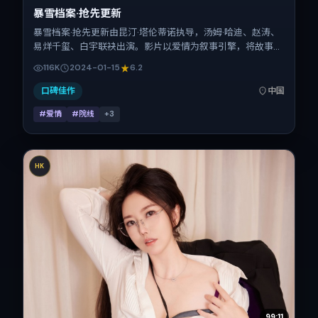
暴雪档案·抢先更新
暴雪档案·抢先更新由昆汀·塔伦蒂诺执导，汤姆·哈迪、赵涛、
易烊千玺、白宇联袂出演。影片以爱情为叙事引擎，将故事锚
定在中国大陆，借当代中国的现实肌理推进人物抉择与反转。
116K
2024-01-15
6.2
2024年1月15日于中国大陆首映（春节档前后），片长154分
钟，适合喜欢强情节与细腻表演的观众。
口碑佳作
中国
#爱情
#院线
+
3
HK
99:11