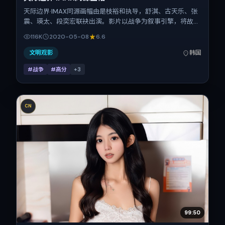
天际边界·IMAX同源画幅由是枝裕和执导，舒淇、古天乐、张
震、瑛太、段奕宏联袂出演。影片以战争为叙事引擎，将故事
锚定在韩国，借东亚都市与邻里的张力推进人物抉择与反转。
116K
2020-05-08
6.6
2020年5月8日于韩国首映（春季档），片长95分钟，适合喜
欢强情节与细腻表演的观众。
文明观影
韩国
#战争
#高分
+
3
CN
99:50