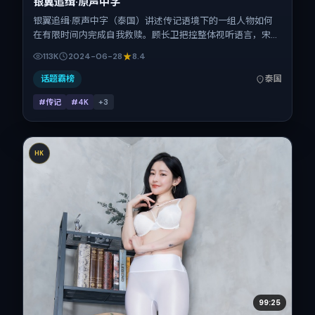
银翼追缉·原声中字
银翼追缉·原声中字（泰国）讲述传记语境下的一组人物如何
在有限时间内完成自我救赎。顾长卫把控整体视听语言，宋
佳、柯震东、长泽雅美、古天乐、周迅、河正宇的表演层次丰
113K
2024-06-28
8.4
富。影片定于 2024-06-28 起陆续登陆院线与网络平台，暑
期档公映，片长118分钟。
话题霸榜
泰国
#传记
#4K
+
3
HK
99:25