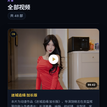
片单
全部视频
共
48
部
CN
99:42
迷城追缉·加长版
本片为动漫作品《迷城追缉·加长版》，导演饶晓志在类型框
架内融入作者表达；长泽雅美、咏梅、桂纶镁、全智贤、宋佳