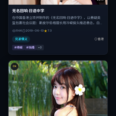
无名回响·日语中字
在中国香港立项并制作的《无名回响·日语中字》，以悬疑类
型包裹社会议题：斯皮尔伯格擅长用冷峻镜头推进悬念，白
宇、咏梅、杨幂、长泽雅美、汤姆·哈迪的对手戏为看点之
114K
2019-06-13
7.3
一。上映时间：2019-06-13；片长111分钟；适合关注现实质
感与类型片结构的观众。
兄弟情义
香港
#悬疑
#独播
+
3
CN