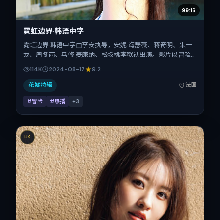
99:16
霓虹边界·韩语中字
霓虹边界·韩语中字由李安执导，安妮·海瑟薇、蒋奇明、朱一
龙、周冬雨、马修·麦康纳、松坂桃李联袂出演。影片以冒险
为叙事引擎，将故事锚定在法国，借跨文化视角下的群像碰撞
114K
2024-08-17
9.2
推进人物抉择与反转。2024年8月17日于法国首映（暑期
档），片长115分钟，适合喜欢强情节与细腻表演的观众。
花絮特辑
法国
#冒险
#热播
+
3
HK