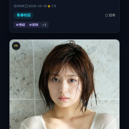
藤樱、朱一龙、刘诗诗在片中承担多重关系线。故事类型为悬
110K
2021-12-15
7.5
疑，主拍摄地与出品背景为日本。上映时间 2021年12月15日
（公映登记日 2021-12-15），全片161分钟，节奏张弛有度。
青春校园
日本
#悬疑
#首映
+
3
HK