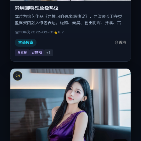
异境回响·现象级热议
本片为综艺作品《异境回响·现象级热议》，导演顾长卫在类
型框架内融入作者表达；沈腾、秦昊、菅田将晖、齐溪、古天
乐在片中承担多重关系线。故事类型为喜剧，主拍摄地与出品
113K
2022-02-01
6.7
背景为中国香港。上映时间 2022年2月1日（公映登记日
2022-02-01），全片166分钟，节奏张弛有度。
古装传奇
香港
#喜剧
#热播
+
3
CN