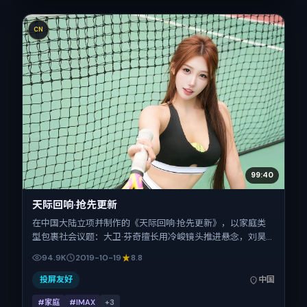
CN
99:40
天际回响·抢先更新
在中国大陆立项并制作的《天际回响·抢先更新》，以家庭类
型包裹社会议题：大卫·芬奇擅长用冷峻镜头推进悬念，刘昊
然、白百何、舒淇、周迅的对手戏为看点之一。上映时间：
94.9K
2019-10-19
8.8
2019-10-19；片长152分钟；适合关注现实质感与类型片结构
的观众。
投屏友好
中国
#家庭
#IMAX
+
3