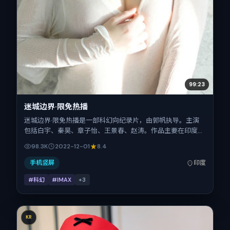
99:23
迷城边界·限免热播
迷城边界·限免热播是一部科幻向纪录片，由郭帆执导。主演
包括白宇、秦昊、章子怡、王景春、赵涛。作品主要在印度取
景与发行，2022年贺岁档前后与观众见面，首映日期 2022-
98.3K
2022-12-01
8.4
12-01，正片时长148分钟。
手机竖屏
印度
#科幻
#IMAX
+
3
KR