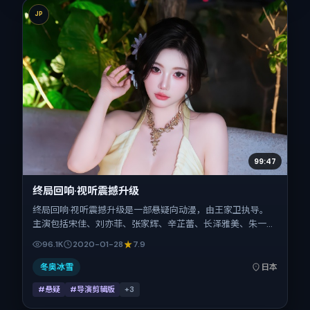
JP
99:47
终局回响·视听震撼升级
终局回响·视听震撼升级是一部悬疑向动漫，由王家卫执导。
主演包括宋佳、刘亦菲、张家辉、辛芷蕾、长泽雅美、朱一
龙。作品主要在日本取景与发行，2020年春节档前后与观众
96.1K
2020-01-28
7.9
见面，首映日期 2020-01-28，正片时长105分钟。
冬奥冰雪
日本
#悬疑
#导演剪辑版
+
3