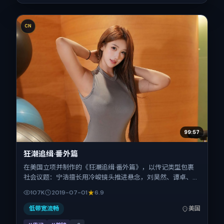
CN
99:57
狂潮追缉·番外篇
在美国立项并制作的《狂潮追缉·番外篇》，以传记类型包裹
社会议题：宁浩擅长用冷峻镜头推进悬念，刘昊然、谭卓、小
松菜奈、全智贤的对手戏为看点之一。上映时间：2019-07-
107K
2019-07-01
6.9
01；片长139分钟；适合关注现实质感与类型片结构的观众。
低带宽流畅
美国