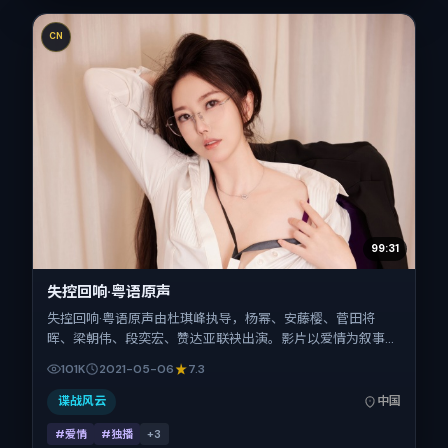
CN
99:31
失控回响·粤语原声
失控回响·粤语原声由杜琪峰执导，杨幂、安藤樱、菅田将
晖、梁朝伟、段奕宏、赞达亚联袂出演。影片以爱情为叙事引
擎，将故事锚定在中国大陆，借当代中国的现实肌理推进人物
101K
2021-05-06
7.3
抉择与反转。2021年5月6日于中国大陆首映（春季档），片
长159分钟，适合喜欢强情节与细腻表演的观众。
谍战风云
中国
#爱情
#独播
+
3