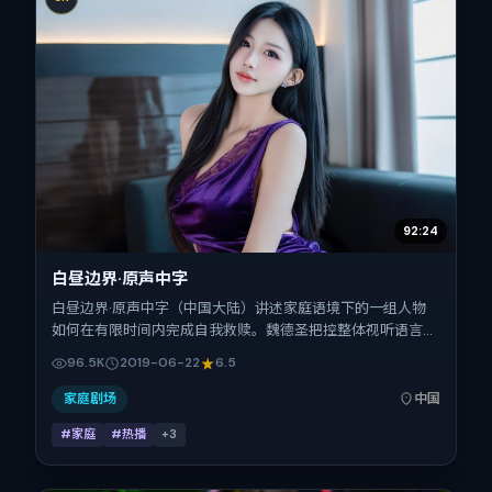
92:24
白昼边界·原声中字
白昼边界·原声中字（中国大陆）讲述家庭语境下的一组人物
如何在有限时间内完成自我救赎。魏德圣把控整体视听语言，
李秉宪、张家辉、倪妮、胡歌、辛芷蕾、张子枫的表演层次丰
96.5K
2019-06-22
6.5
富。影片定于 2019-06-22 起陆续登陆院线与网络平台，暑
期档公映，片长92分钟。
家庭剧场
中国
#家庭
#热播
+
3