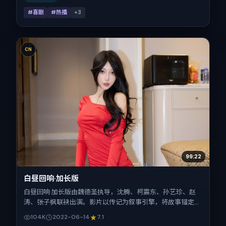
度。
#喜剧
#热播
+
3
CN
99:22
白昼回响·加长版
白昼回响·加长版由魏德圣执导，沈腾、柯震东、孙艺珍、赵
涛、张子枫联袂出演。影片以传记为叙事引擎，将故事锚定在
美国，借跨文化视角下的群像碰撞推进人物抉择与反转。
104K
2022-06-14
7.1
2022年6月14日于美国首映（暑期档），片长131分钟，适合