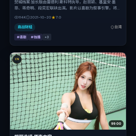
焚城档案·加长版由雷德利·斯科特执导，赵丽颖、基里安·墨
菲、蒋奇明、段奕宏联袂出演。影片以喜剧为叙事引擎，将故
事锚定在中国台湾，借华语社会的人情与规则推进人物抉择与
114K
2021-10-20
7.0
反转。2021年10月20日于中国台湾首映（国庆档前后），片
长153分钟，适合喜欢强情节与细腻表演的观众。
商战财经
台湾
#喜剧
#独播
+
3
CN
99:00