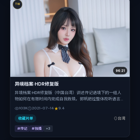
TW
96:21
异境档案·HDR修复版
异境档案·HDR修复版（中国台湾）讲述传记语境下的一组人
物如何在有限时间内完成自我救赎。郭帆把控整体视听语言，
河正宇、小松菜奈、长泽雅美、弗洛伦斯·皮尤、朱一龙的表
103K
2021-07-14
9.4
演层次丰富。影片定于 2021-07-14 起陆续登陆院线与网络平
台，暑期档公映，片长96分钟。
收藏片单
台湾
#传记
#独播
+
3