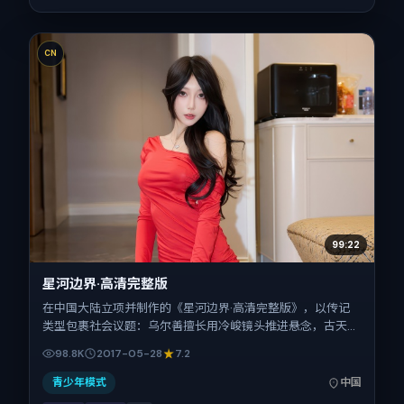
CN
99:22
星河边界·高清完整版
在中国大陆立项并制作的《星河边界·高清完整版》，以传记
类型包裹社会议题：乌尔善擅长用冷峻镜头推进悬念，古天
乐、张家辉、沈腾、梁朝伟、孔刘、柯震东的对手戏为看点之
98.8K
2017-05-28
7.2
一。上映时间：2017-05-28；片长154分钟；适合关注现实
质感与类型片结构的观众。
青少年模式
中国