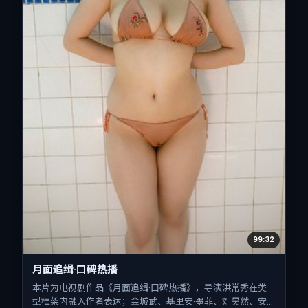
99:32
月面追缉·口碑热播
本片为电视剧作品《月面追缉·口碑热播》，导演洪常秀在类
型框架内融入作者表达；金城武、基里安·墨菲、刘昊然、安